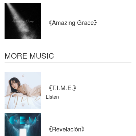
《Amazing Grace》
Search
MORE MUSIC
搜索
《T.I.M.E.》
Listen
《Revelación》