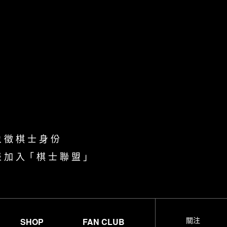
象 徵 棋 士 身 份
表 加 入「
棋 士 聯 盟
」
關注
SHOP
FAN CLUB