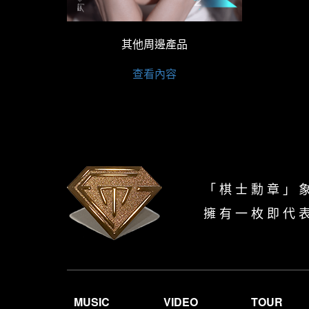
其他周邊產品
查看內容
「 棋 士 勳 章 」 
擁 有 一 枚 即 代 
MUSIC
VIDEO
TOUR