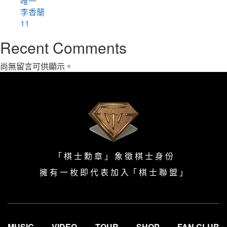
唯一
李香蘭
11
Recent Comments
尚無留言可供顯示。
「 棋 士 勳 章 」 象 徵 棋 士 身 份
擁 有 一 枚 即 代 表 加 入「
棋 士 聯 盟
」
MUSIC
VIDEO
TOUR
SHOP
FAN CLUB